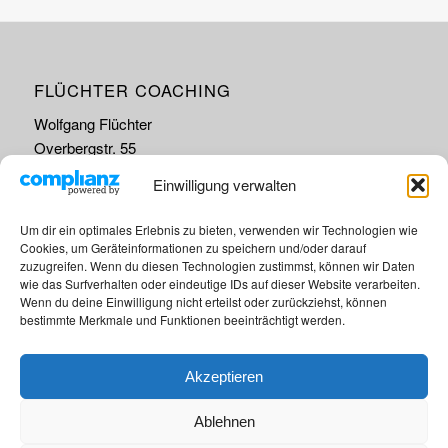
FLÜCHTER COACHING
Wolfgang Flüchter
Overbergstr. 55
45663 Recklinghausen
Einwilligung verwalten
Um dir ein optimales Erlebnis zu bieten, verwenden wir Technologien wie
Cookies, um Geräteinformationen zu speichern und/oder darauf
zuzugreifen. Wenn du diesen Technologien zustimmst, können wir Daten
wie das Surfverhalten oder eindeutige IDs auf dieser Website verarbeiten.
KONTAKT
Wenn du deine Einwilligung nicht erteilst oder zurückziehst, können
bestimmte Merkmale und Funktionen beeinträchtigt werden.
+49 171 4361706
coaching@wolfgang-fluechter.de
Akzeptieren
Ablehnen