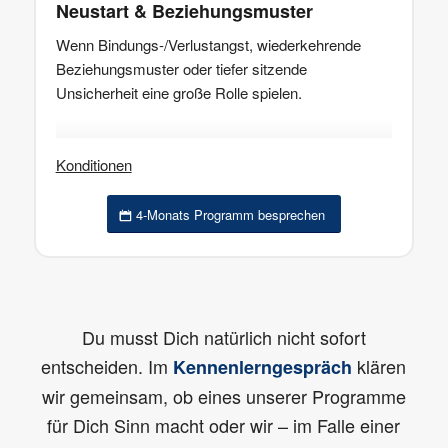
Neustart & Beziehungsmuster
Wenn Bindungs-/Verlustangst, wiederkehrende
Beziehungsmuster oder tiefer sitzende
Unsicherheit eine große Rolle spielen.
Inklusive
: Regelmäßige Coaching-Sitzungen online
Konditionen
und/oder vor Ort nach Absprache, Übungen,
Support zwischen den Sitzungen
4-Monats Programm besprechen
4 Monate · 5.400 €
Du musst Dich natürlich nicht sofort
entscheiden. Im
klären
Kennenlerngespräch
wir gemeinsam, ob eines unserer Programme
für Dich Sinn macht oder wir – im Falle einer