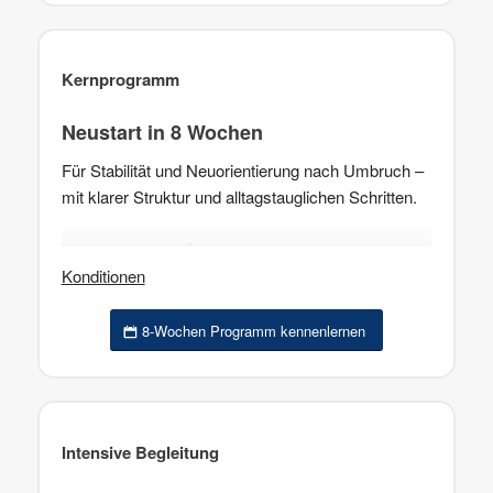
Kernprogramm
Neustart in 8 Wochen
Für Stabilität und Neuorientierung nach Umbruch –
mit klarer Struktur und alltagstauglichen Schritten.
Inklusive
: kurze Übungen, alltagstauglicher Plan,
Konditionen
Support zwischen den Terminen
6 Sessions · 8 Wochen · 2.900 €
8-Wochen Programm kennenlernen
Intensive Begleitung