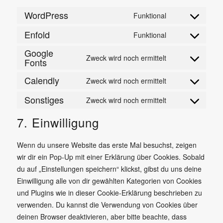
WordPress
Funktional
Consent
to
Enfold
Funktional
Consent
service
Google
to
wordpress
Zweck wird noch ermittelt
Fonts
Consent
service
to
enfold
Calendly
Zweck wird noch ermittelt
Consent
service
to
Sonstiges
google-
Zweck wird noch ermittelt
Consent
service
fonts
to
7. Einwilligung
calendly
service
sonstiges
Wenn du unsere Website das erste Mal besuchst, zeigen
wir dir ein Pop-Up mit einer Erklärung über Cookies. Sobald
du auf „Einstellungen speichern“ klickst, gibst du uns deine
Einwilligung alle von dir gewählten Kategorien von Cookies
und Plugins wie in dieser Cookie-Erklärung beschrieben zu
verwenden. Du kannst die Verwendung von Cookies über
deinen Browser deaktivieren, aber bitte beachte, dass